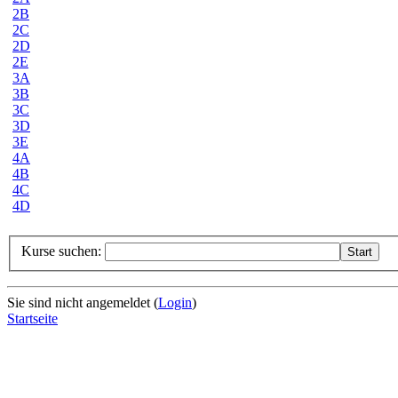
2B
2C
2D
2E
3A
3B
3C
3D
3E
4A
4B
4C
4D
Kurse suchen:
Sie sind nicht angemeldet (
Login
)
Startseite