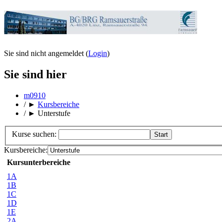
Sie sind nicht angemeldet (
Login
)
Sie sind hier
m0910
/
►
Kursbereiche
/
►
Unterstufe
Kurse suchen:
Kursbereiche:
Kursunterbereiche
1A
1B
1C
1D
1E
2A